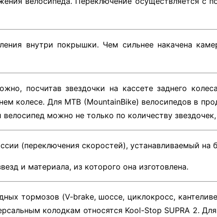
ижения велосипеда. Переключение осуществляется с 
ения внутри покрышки. Чем сильнее накачена камер
жно, посчитав звездочки на кассете заднего колес
нем колесе. Для MTB (MountainBike) велосипедов в пр
й велосипед можно не только по количеству звездочек, 
ссии (переключения скоростей), устанавливаемый на б
везд и материала, из которого она изготовлена.
ных тормозов (V-brake, шоссе, циклокросс, кантеливе
версальным колодкам относятся Kool-Stop SUPRA 2. Д