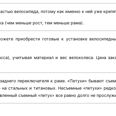
астью велосипеда, потому как именно к ней уже крепят
а (чем меньше рост, тем меньше рама).
жете приобрести готовые к установке велосипедные
асса), учитывая материал и вес велоколеса. Цена за
 заднего переключателя к раме. «Петухи» бывают съ
на стальных и титановых. Несъемные «петухи» редко л
авленный съемный «петух» все равно долго не прослужи